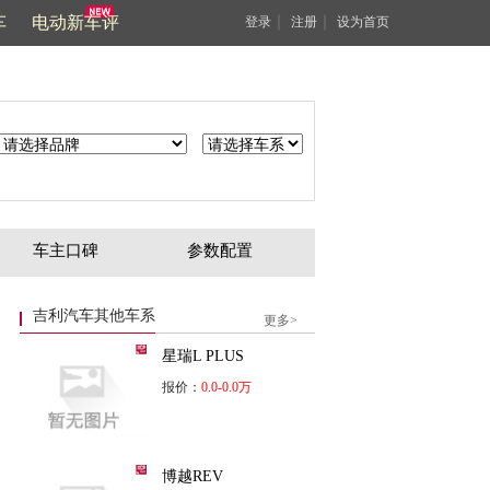
车
电动新车评
｜
｜
登录
注册
设为首页
车主口碑
参数配置
吉利汽车其他车系
更多>
星瑞L PLUS
报价：
0.0-0.0万
博越REV