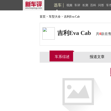
选车
视频
车评
长测
百科
问答
车
首页
>
车型大全
>
吉利Eva Cab
吉利Eva Cab
共
0
款在
车系综述
报道文章