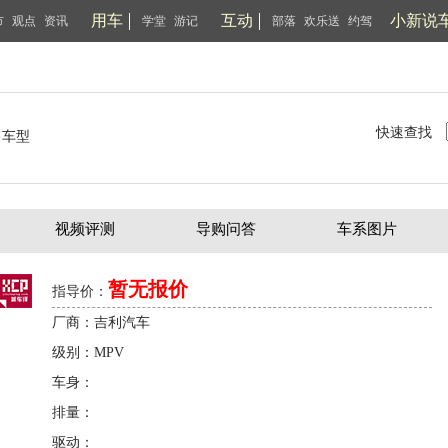
用车
互动
小新说
市
观点
资讯
学堂
游记
部落
欢乐送
约驾
快速查找
售车型
视频评测
导购问答
车系图片
暂无报价
指导价：
厂商：吉利汽车
级别：MPV
车身：
排量：
驱动：