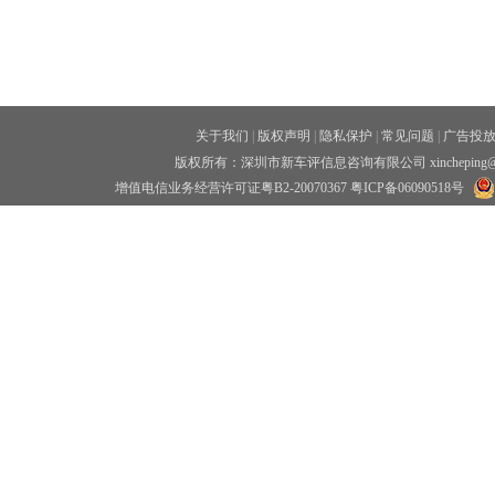
关于我们
|
版权声明
|
隐私保护
|
常见问题
|
广告投
版权所有：深圳市新车评信息咨询有限公司 xincheping
增值电信业务经营许可证粤B2-20070367
粤ICP备06090518号