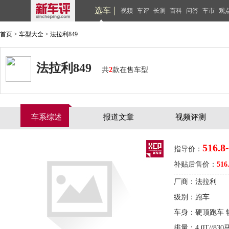
选车
视频
车评
长测
百科
问答
车市
观
首页
>
车型大全
>
法拉利849
法拉利849
共
2
款在售车型
车系综述
报道文章
视频评测
516.8
指导价：
补贴后售价：
516
厂商：法拉利
级别：跑车
车身：硬顶跑车 
排量：4.0T//830