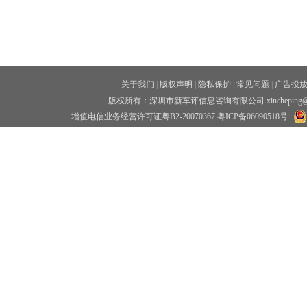
关于我们
|
版权声明
|
隐私保护
|
常见问题
|
广告投
版权所有：深圳市新车评信息咨询有限公司 xincheping
增值电信业务经营许可证粤B2-20070367
粤ICP备06090518号