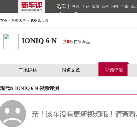
选车
视频
车评
长测
百科
问答
车市
观
首页
>
车型大全
>
IONIQ 6 N
IONIQ 6 N
共
0
款在售车型
车系综述
报道文章
视频评测
现代N-IONIQ 6 N 视频评测