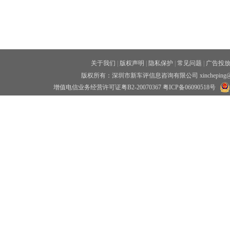
关于我们
|
版权声明
|
隐私保护
|
常见问题
|
广告投
版权所有：深圳市新车评信息咨询有限公司 xincheping
增值电信业务经营许可证粤B2-20070367
粤ICP备06090518号