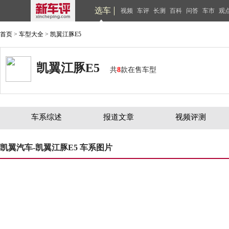
选车
视频
车评
长测
百科
问答
车市
观
首页
>
车型大全
>
凯翼江豚E5
凯翼江豚E5
共
8
款在售车型
车系综述
报道文章
视频评测
凯翼汽车-凯翼江豚E5 车系图片