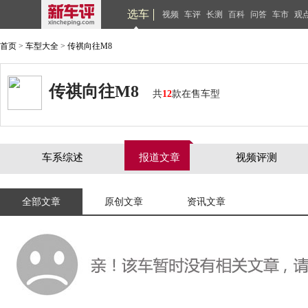
选车
视频
车评
长测
百科
问答
车市
观
首页
>
车型大全
>
传祺向往M8
传祺向往M8
共
12
款在售车型
车系综述
报道文章
视频评测
全部文章
原创文章
资讯文章