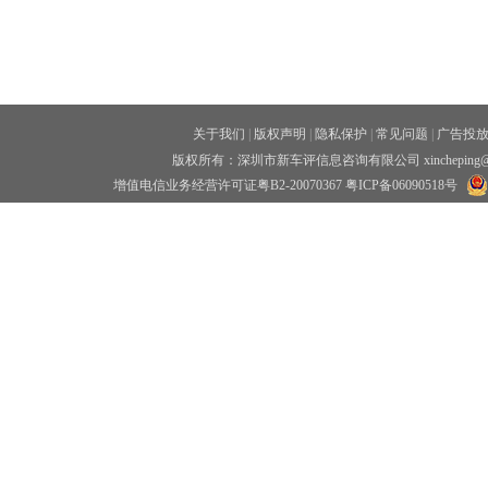
关于我们
|
版权声明
|
隐私保护
|
常见问题
|
广告投
版权所有：深圳市新车评信息咨询有限公司 xincheping
增值电信业务经营许可证粤B2-20070367
粤ICP备06090518号