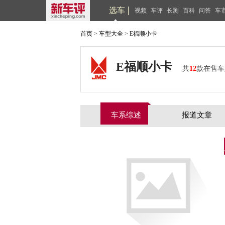
选车
视频
车评
长测
百科
问答
车
首页
>
车型大全
>
E福顺小卡
E福顺小卡
共
12
款在售车
车系综述
报道文章