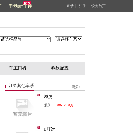
车
电动新车评
｜
｜
登录
注册
设为首页
车主口碑
参数配置
江铃其他车系
更多>
域虎
报价：
9.88-12.58万
E顺达