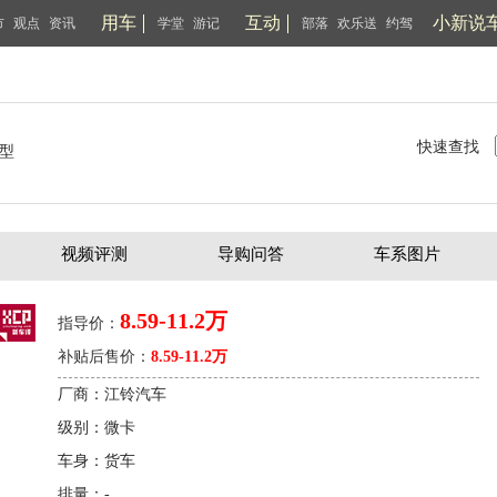
用车
互动
小新说
市
观点
资讯
学堂
游记
部落
欢乐送
约驾
快速查找
型
视频评测
导购问答
车系图片
8.59-11.2万
指导价：
补贴后售价：
8.59-11.2万
厂商：江铃汽车
级别：微卡
车身：货车
排量：-