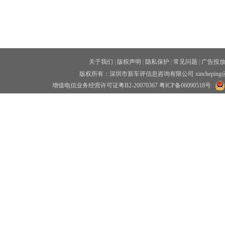
关于我们
|
版权声明
|
隐私保护
|
常见问题
|
广告投
版权所有：深圳市新车评信息咨询有限公司 xincheping
增值电信业务经营许可证粤B2-20070367
粤ICP备06090518号