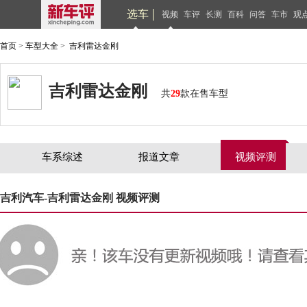
选车
视频
车评
长测
百科
问答
车市
观
首页
>
车型大全
>
吉利雷达金刚
吉利雷达金刚
共
29
款在售车型
车系综述
报道文章
视频评测
吉利汽车-吉利雷达金刚 视频评测