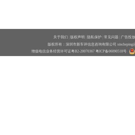
关于我们
|
版权声明
|
隐私保护
|
常见问题
|
广告投
版权所有：深圳市新车评信息咨询有限公司 xincheping
增值电信业务经营许可证粤B2-20070367
粤ICP备06090518号