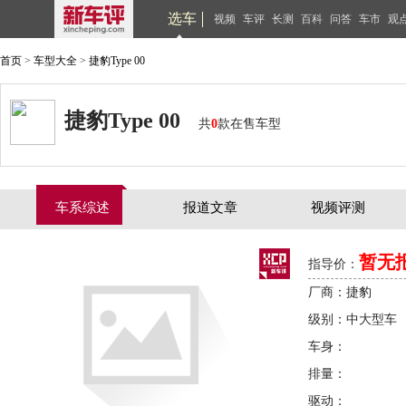
选车
视频
车评
长测
百科
问答
车市
观
首页
>
车型大全
>
捷豹Type 00
捷豹Type 00
共
0
款在售车型
车系综述
报道文章
视频评测
暂无
指导价：
厂商：捷豹
级别：中大型车
车身：
排量：
驱动：