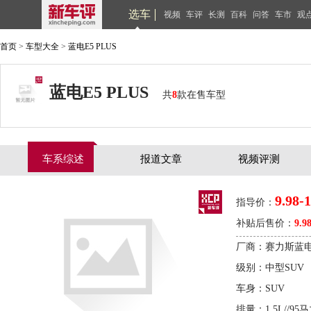
选车
视频
车评
长测
百科
问答
车市
观
首页
>
车型大全
>
蓝电E5 PLUS
蓝电E5 PLUS
共
8
款在售车型
车系综述
报道文章
视频评测
9.98-
指导价：
补贴后售价：
9.9
厂商：赛力斯蓝
级别：中型SUV
车身：SUV
排量：1.5L//95