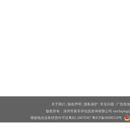
关于我们
|
版权声明
|
隐私保护
|
常见问题
|
广告投
版权所有：深圳市新车评信息咨询有限公司 xincheping
增值电信业务经营许可证粤B2-20070367
粤ICP备06090518号