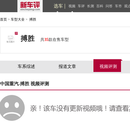
选车
视频
车评
长测
百科
问答
车市
观
首页
>
车型大全
>
搏胜
搏胜
共
35
款在售车型
车系综述
报道文章
视频评测
中国重汽-搏胜 视频评测