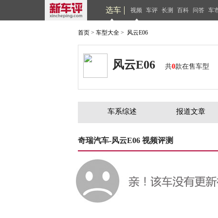
选车
视频
车评
长测
百科
问答
车
首页
>
车型大全
>
风云E06
风云E06
共
0
款在售车型
车系综述
报道文章
奇瑞汽车-风云E06 视频评测