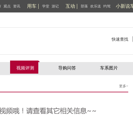
用车
互动
小新说
市
观点
资讯
学堂
游记
部落
欢乐送
约驾
快速查找
视频评测
导购问答
车系图片
更多>