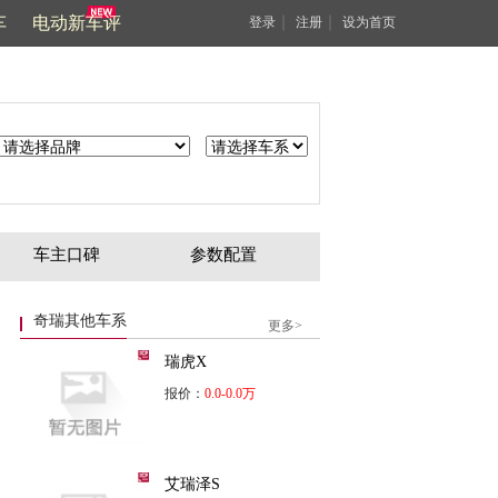
车
电动新车评
｜
｜
登录
注册
设为首页
车主口碑
参数配置
奇瑞其他车系
更多>
瑞虎X
报价：
0.0-0.0万
艾瑞泽S