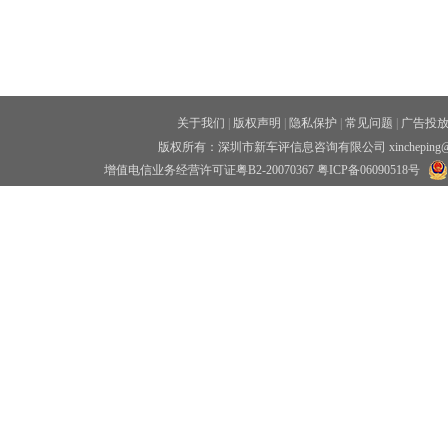
关于我们
|
版权声明
|
隐私保护
|
常见问题
|
广告投
版权所有：深圳市新车评信息咨询有限公司 xincheping
增值电信业务经营许可证粤B2-20070367
粤ICP备06090518号