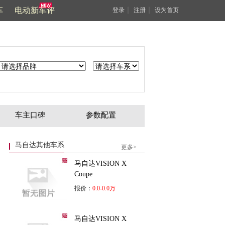
车
电动新车评
｜
｜
登录
注册
设为首页
车主口碑
参数配置
马自达其他车系
更多>
马自达VISION X
Coupe
报价：
0.0-0.0万
马自达VISION X