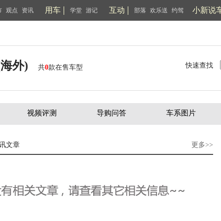
用车
互动
小新说
市
观点
资讯
学堂
游记
部落
欢乐送
约驾
(海外)
快速查找
共
0
款在售车型
视频评测
导购问答
车系图片
讯文章
更多>>