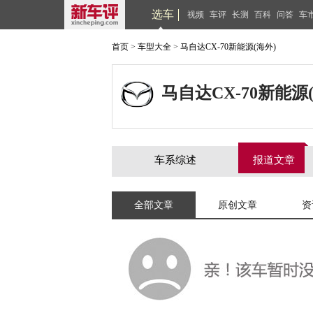
选车
视频
车评
长测
百科
问答
车
首页
>
车型大全
>
马自达CX-70新能源(海外)
马自达CX-70新能源
车系综述
报道文章
全部文章
原创文章
资