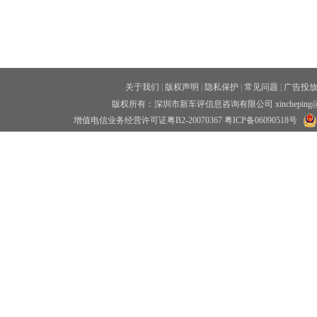
关于我们
|
版权声明
|
隐私保护
|
常见问题
|
广告投
版权所有：深圳市新车评信息咨询有限公司 xincheping
增值电信业务经营许可证粤B2-20070367
粤ICP备06090518号