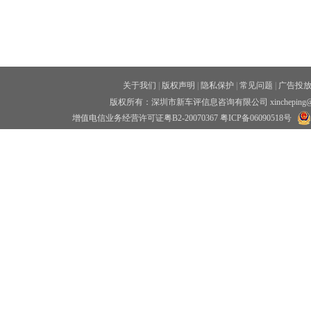
关于我们
|
版权声明
|
隐私保护
|
常见问题
|
广告投
版权所有：深圳市新车评信息咨询有限公司 xincheping
增值电信业务经营许可证粤B2-20070367
粤ICP备06090518号