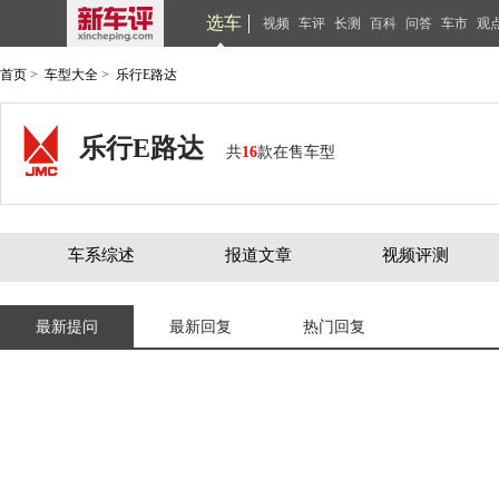
选车
视频
车评
长测
百科
问答
车市
观
首页
>
车型大全
>
乐行E路达
乐行E路达
共
16
款在售车型
车系综述
报道文章
视频评测
最新提问
最新回复
热门回复