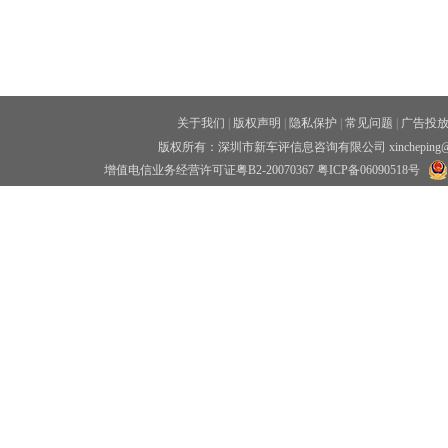
关于我们
|
版权声明
|
隐私保护
|
常见问题
|
广告投
版权所有：深圳市新车评信息咨询有限公司 xincheping
增值电信业务经营许可证粤B2-20070367
粤ICP备06090518号