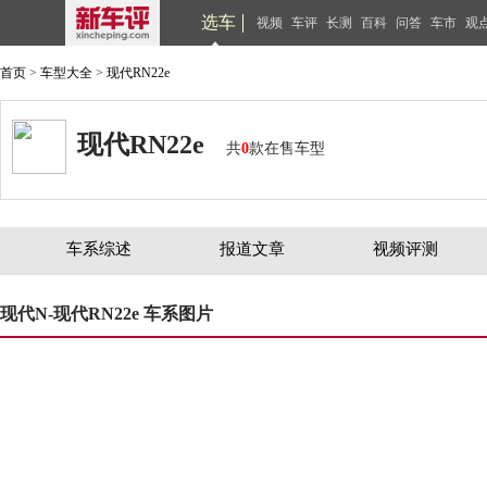
选车
视频
车评
长测
百科
问答
车市
观
首页
>
车型大全
>
现代RN22e
现代RN22e
共
0
款在售车型
车系综述
报道文章
视频评测
现代N-现代RN22e 车系图片