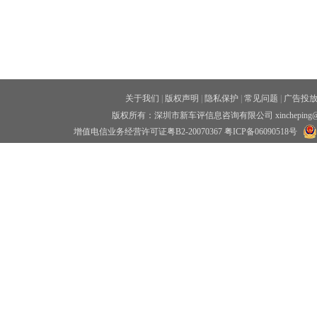
关于我们
|
版权声明
|
隐私保护
|
常见问题
|
广告投
版权所有：深圳市新车评信息咨询有限公司 xincheping
增值电信业务经营许可证粤B2-20070367
粤ICP备06090518号