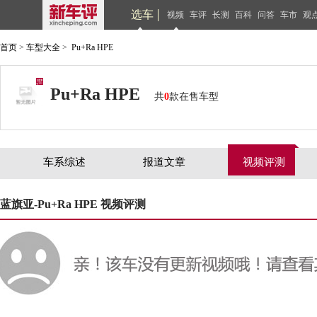
选车
视频
车评
长测
百科
问答
车市
观
首页
>
车型大全
>
Pu+Ra HPE
Pu+Ra HPE
共
0
款在售车型
车系综述
报道文章
视频评测
蓝旗亚-Pu+Ra HPE 视频评测