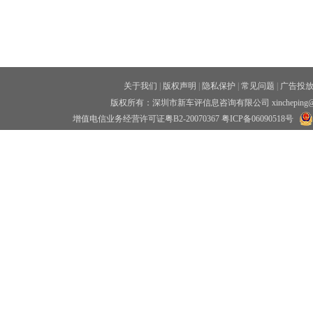
关于我们
|
版权声明
|
隐私保护
|
常见问题
|
广告投
版权所有：深圳市新车评信息咨询有限公司 xincheping
增值电信业务经营许可证粤B2-20070367
粤ICP备06090518号