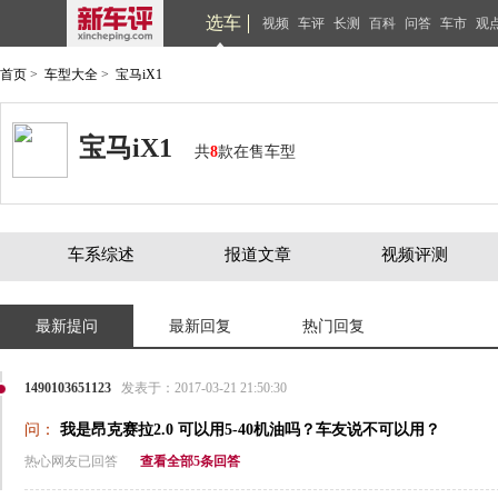
选车
视频
车评
长测
百科
问答
车市
观
首页
>
车型大全
>
宝马iX1
宝马iX1
共
8
款在售车型
车系综述
报道文章
视频评测
最新提问
最新回复
热门回复
1490103651123
发表于：2017-03-21 21:50:30
问：
我是昂克赛拉2.0 可以用5-40机油吗？车友说不可以用？
热心网友已回答
查看全部5条回答