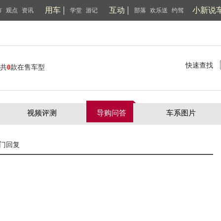
用车
互动
小新说
市
观点
资讯
学堂
游记
部落
欢乐送
约驾
快速查找
共
0
款在售车型
视频评测
导购问答
车系图片
门回复