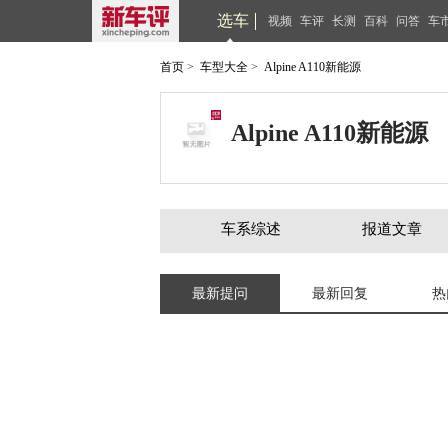
选车
视频
车评
长测
百科
问答
车
首页
>
车型大全
>
Alpine A110新能源
Alpine A110新能源
车系综述
报道文章
最新提问
最新回复
热