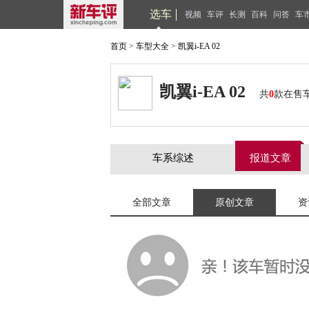
选车
视频
车评
长测
百科
问答
车
首页
>
车型大全
>
凯翼i-EA 02
凯翼i-EA 02
共
0
款在售
车系综述
报道文章
全部文章
原创文章
资