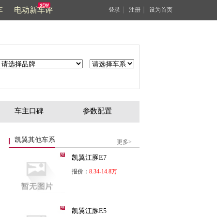
车
电动新车评
｜
｜
登录
注册
设为首页
车主口碑
参数配置
凯翼其他车系
更多>
凯翼江豚E7
报价：
8.34-14.8万
凯翼江豚E5