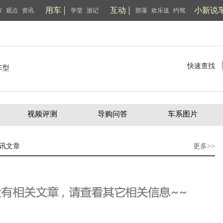
用车
互动
小新说
市
观点
资讯
学堂
游记
部落
欢乐送
约驾
快速查找
车型
视频评测
导购问答
车系图片
讯文章
更多>>