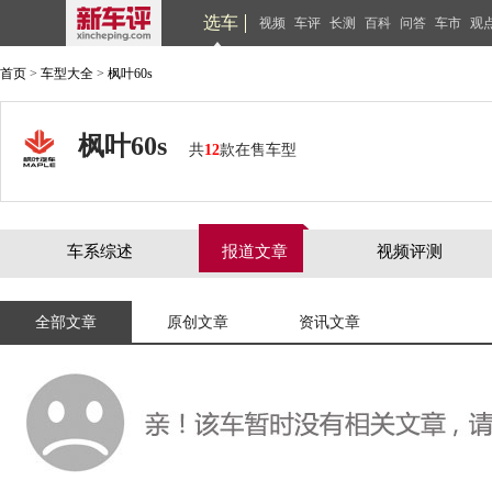
选车
视频
车评
长测
百科
问答
车市
观
首页
>
车型大全
>
枫叶60s
枫叶60s
共
12
款在售车型
车系综述
报道文章
视频评测
全部文章
原创文章
资讯文章