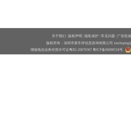
关于我们
|
版权声明
|
隐私保护
|
常见问题
|
广告投
版权所有：深圳市新车评信息咨询有限公司 xincheping
增值电信业务经营许可证粤B2-20070367
粤ICP备06090518号