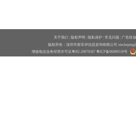
关于我们
|
版权声明
|
隐私保护
|
常见问题
|
广告投
版权所有：深圳市新车评信息咨询有限公司 xincheping
增值电信业务经营许可证粤B2-20070367
粤ICP备06090518号