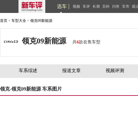
选车
视频
车评
长测
百科
问答
车市
观
首页
>
车型大全
>
领克09新能源
领克09新能源
共
6
款在售车型
车系综述
报道文章
视频评测
领克-领克09新能源 车系图片