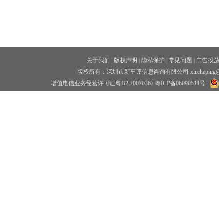
关于我们
|
版权声明
|
隐私保护
|
常见问题
|
广告投
版权所有：深圳市新车评信息咨询有限公司 xincheping
增值电信业务经营许可证粤B2-20070367
粤ICP备06090518号