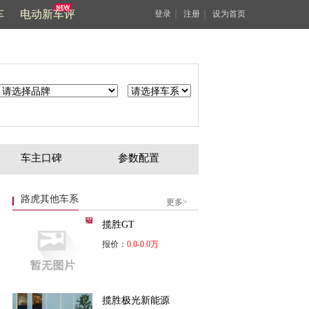
车
电动新车评
｜
｜
登录
注册
设为首页
车主口碑
参数配置
路虎其他车系
更多>
揽胜GT
报价：
0.0-0.0万
揽胜极光新能源