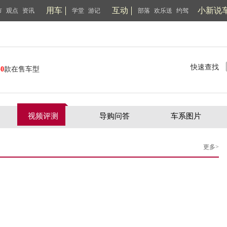
用车
互动
小新说
市
观点
资讯
学堂
游记
部落
欢乐送
约驾
快速查找
共
0
款在售车型
视频评测
导购问答
车系图片
更多>