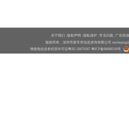
关于我们
|
版权声明
|
隐私保护
|
常见问题
|
广告投
版权所有：深圳市新车评信息咨询有限公司 xincheping
增值电信业务经营许可证粤B2-20070367
粤ICP备06090518号