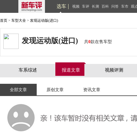
选车
视频
车评
长测
百科
问答
车市
观
首页
>
车型大全
>
发现运动版(进口)
发现运动版(进口)
共
0
款在售车型
车系综述
报道文章
视频评测
全部文章
原创文章
资讯文章