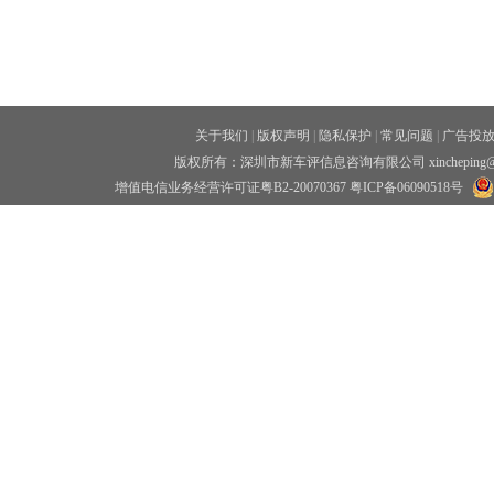
关于我们
|
版权声明
|
隐私保护
|
常见问题
|
广告投
版权所有：深圳市新车评信息咨询有限公司 xincheping
增值电信业务经营许可证粤B2-20070367
粤ICP备06090518号