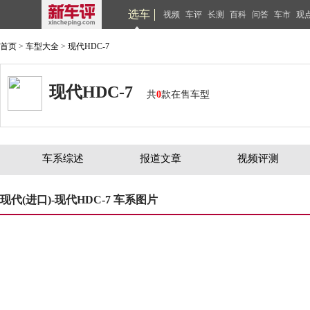
选车
视频
车评
长测
百科
问答
车市
观
首页
>
车型大全
>
现代HDC-7
现代HDC-7
共
0
款在售车型
车系综述
报道文章
视频评测
现代(进口)-现代HDC-7 车系图片