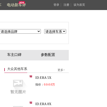
车
电动新车评
｜
｜
登录
注册
设为首页
车主口碑
参数配置
大众其他车系
更多>
ID.ERA 5X
报价：
0.0-0.0万
ID.ERA 8X