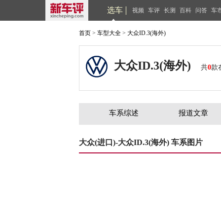
选车
视频
车评
长测
百科
问答
车
首页
>
车型大全
>
大众ID.3(海外)
大众ID.3(海外)
共
0
款
车系综述
报道文章
大众(进口)-大众ID.3(海外) 车系图片