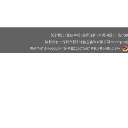
关于我们
|
版权声明
|
隐私保护
|
常见问题
|
广告投
版权所有：深圳市新车评信息咨询有限公司 xincheping
增值电信业务经营许可证粤B2-20070367
粤ICP备06090518号