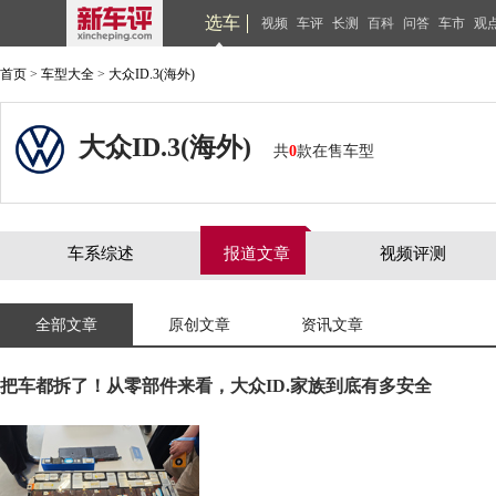
选车
视频
车评
长测
百科
问答
车市
观
首页
>
车型大全
>
大众ID.3(海外)
大众ID.3(海外)
共
0
款在售车型
车系综述
报道文章
视频评测
全部文章
原创文章
资讯文章
把车都拆了！从零部件来看，大众ID.家族到底有多安全