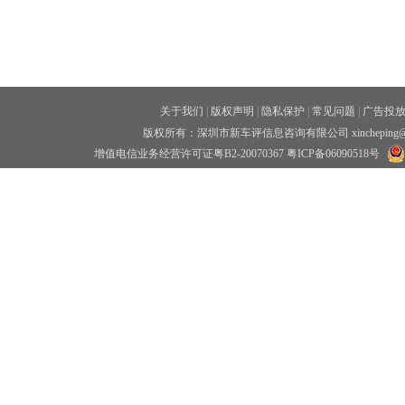
关于我们
|
版权声明
|
隐私保护
|
常见问题
|
广告投
版权所有：深圳市新车评信息咨询有限公司 xincheping
增值电信业务经营许可证粤B2-20070367
粤ICP备06090518号