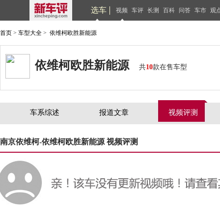
选车
视频
车评
长测
百科
问答
车市
观
首页
>
车型大全
>
依维柯欧胜新能源
依维柯欧胜新能源
共
10
款在售车型
车系综述
报道文章
视频评测
南京依维柯-依维柯欧胜新能源 视频评测