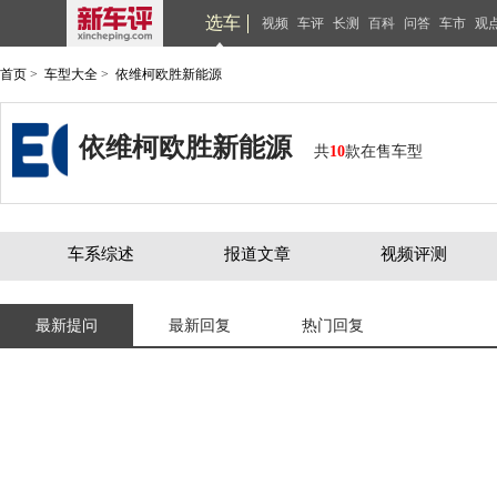
选车
视频
车评
长测
百科
问答
车市
观
首页
>
车型大全
>
依维柯欧胜新能源
依维柯欧胜新能源
共
10
款在售车型
车系综述
报道文章
视频评测
最新提问
最新回复
热门回复