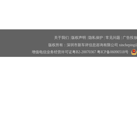
关于我们
|
版权声明
|
隐私保护
|
常见问题
|
广告投
版权所有：深圳市新车评信息咨询有限公司 xincheping
增值电信业务经营许可证粤B2-20070367
粤ICP备06090518号