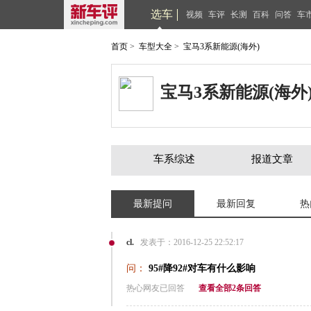
选车
视频
车评
长测
百科
问答
车
首页
>
车型大全
>
宝马3系新能源(海外)
宝马3系新能源(海外
车系综述
报道文章
最新提问
最新回复
热
cl.
发表于：2016-12-25 22:52:17
问：
95#降92#对车有什么影响
热心网友已回答
查看全部2条回答