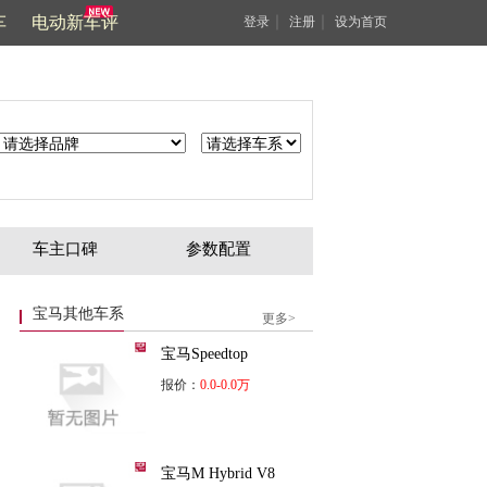
车
电动新车评
｜
｜
登录
注册
设为首页
车主口碑
参数配置
宝马其他车系
更多>
宝马Speedtop
报价：
0.0-0.0万
宝马M Hybrid V8