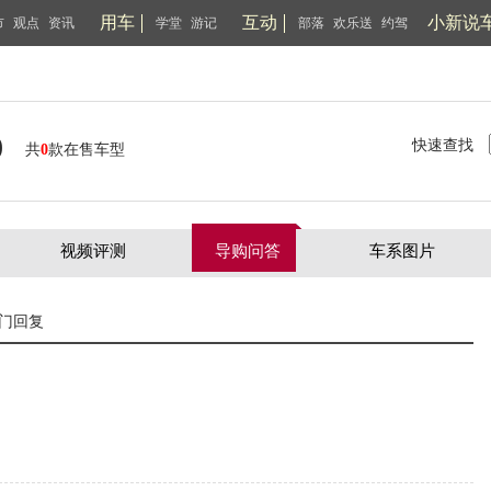
用车
互动
小新说
市
观点
资讯
学堂
游记
部落
欢乐送
约驾
)
快速查找
共
0
款在售车型
视频评测
导购问答
车系图片
门回复