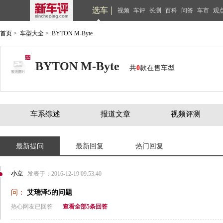
选车
视频
车评
长测
百科
问答
车市
观
首页
>
车型大全
>
BYTON M-Byte
BYTON M-Byte
共
0
款在售车型
车系综述
报道文章
视频评测
最新提问
最新回复
热门回复
小立
发表于：2016-12-19 09:53:40
问：
艾瑞泽5的问题
热心网友已回答
查看全部5条回答