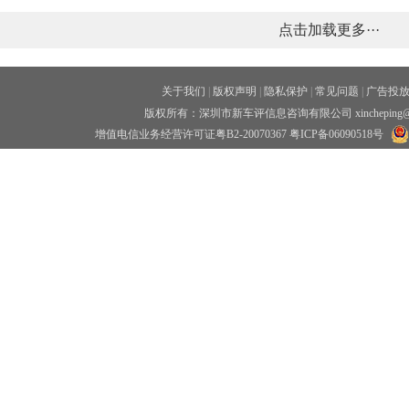
点击加载更多···
关于我们
|
版权声明
|
隐私保护
|
常见问题
|
广告投
版权所有：深圳市新车评信息咨询有限公司 xincheping
增值电信业务经营许可证粤B2-20070367
粤ICP备06090518号