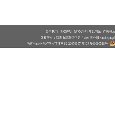
关于我们
|
版权声明
|
隐私保护
|
常见问题
|
广告投
版权所有：深圳市新车评信息咨询有限公司 xincheping
增值电信业务经营许可证粤B2-20070367
粤ICP备06090518号