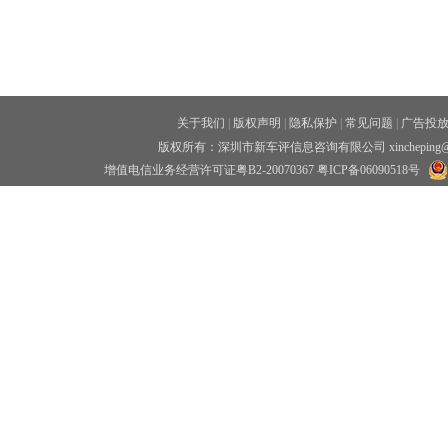
关于我们
|
版权声明
|
隐私保护
|
常见问题
|
广告投
版权所有：深圳市新车评信息咨询有限公司 xincheping
增值电信业务经营许可证粤B2-20070367
粤ICP备06090518号