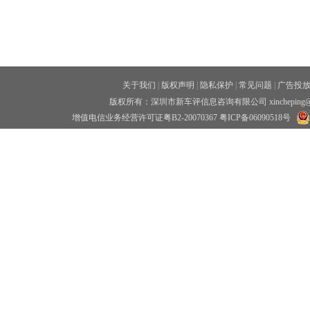
关于我们
|
版权声明
|
隐私保护
|
常见问题
|
广告投
版权所有：深圳市新车评信息咨询有限公司 xincheping
增值电信业务经营许可证粤B2-20070367
粤ICP备06090518号