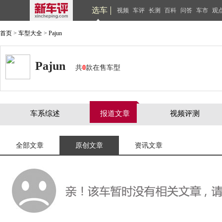
选车
视频
车评
长测
百科
问答
车市
观
首页
>
车型大全
>
Pajun
Pajun
共
0
款在售车型
车系综述
报道文章
视频评测
全部文章
原创文章
资讯文章