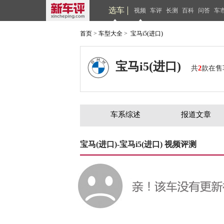
选车
视频
车评
长测
百科
问答
车
首页
>
车型大全
>
宝马i5(进口)
宝马i5(进口)
共
2
款在售
车系综述
报道文章
宝马(进口)-宝马i5(进口) 视频评测