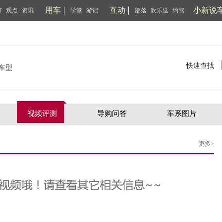
用车
互动
小新说
市
观点
资讯
学堂
游记
部落
欢乐送
约驾
快速查找
车型
视频评测
导购问答
车系图片
更多>