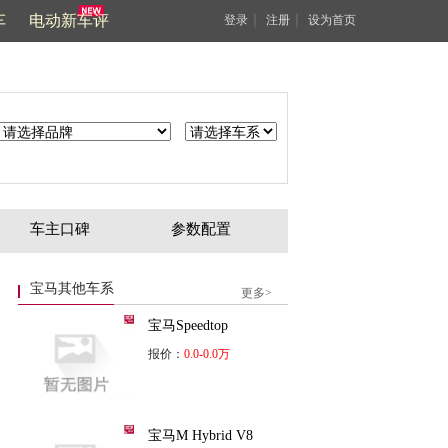
车
电动新车评
｜
｜
登录
注册
设为首页
车主口碑
参数配置
宝马其他车系
更多>
宝马Speedtop
报价：
0.0-0.0万
宝马M Hybrid V8