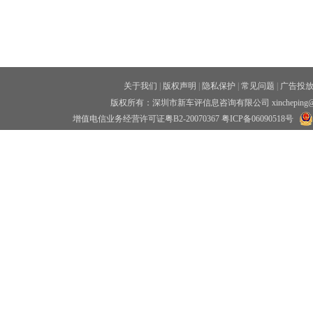
关于我们
|
版权声明
|
隐私保护
|
常见问题
|
广告投
版权所有：深圳市新车评信息咨询有限公司 xincheping
增值电信业务经营许可证粤B2-20070367
粤ICP备06090518号