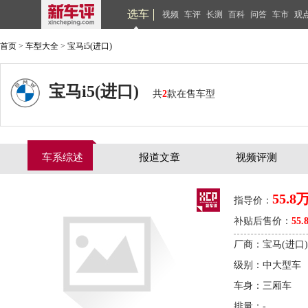
选车
视频
车评
长测
百科
问答
车市
观
首页
>
车型大全
>
宝马i5(进口)
宝马i5(进口)
共
2
款在售车型
车系综述
报道文章
视频评测
55.8
指导价：
补贴后售价：
55.
厂商：宝马(进口)
级别：中大型车
车身：三厢车
排量：-