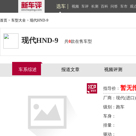
选车
视频
车评
长测
百科
问答
车市
观
首页
>
车型大全
>
现代HND-9
现代HND-9
共
0
款在售车型
车系综述
报道文章
视频评测
暂无
指导价：
厂商：现代(进口)
级别：跑车
车身：
排量：
驱动：