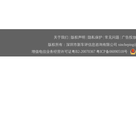
关于我们
|
版权声明
|
隐私保护
|
常见问题
|
广告投
版权所有：深圳市新车评信息咨询有限公司 xincheping
增值电信业务经营许可证粤B2-20070367
粤ICP备06090518号