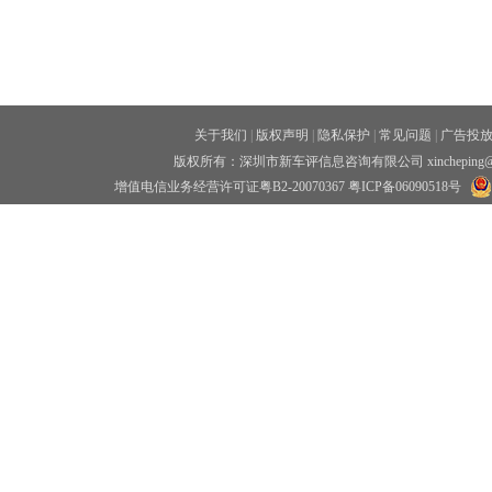
关于我们
|
版权声明
|
隐私保护
|
常见问题
|
广告投
版权所有：深圳市新车评信息咨询有限公司 xincheping
增值电信业务经营许可证粤B2-20070367
粤ICP备06090518号