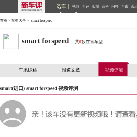
选车
视频
车评
长测
百科
问答
车市
观
首页
>
车型大全
>
smart forspeed
smart forspeed
共
0
款在售车型
车系综述
报道文章
视频评测
smart(进口)-smart forspeed 视频评测