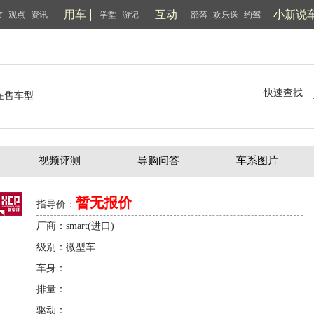
用车
互动
小新说
市
观点
资讯
学堂
游记
部落
欢乐送
约驾
快速查找
在售车型
视频评测
导购问答
车系图片
暂无报价
指导价：
厂商：smart(进口)
级别：微型车
车身：
排量：
驱动：