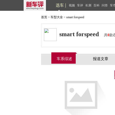
选车
视频
车评
长测
百科
问答
车
首页
>
车型大全
>
smart forspeed
smart forspeed
共
0
款
车系综述
报道文章