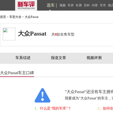
选车
视频
车评
长测
百科
问答
车市
观
首页
>
车型大全
>
大众Passat
大众Passat
共
0
款在售车型
车系综述
报道文章
视频评测
大众Passat车主口碑
”大众Passat“还没有车主拥有
我要成为”大众Passat“的车主
1、
什么是“我的车库”？
2、
如何创