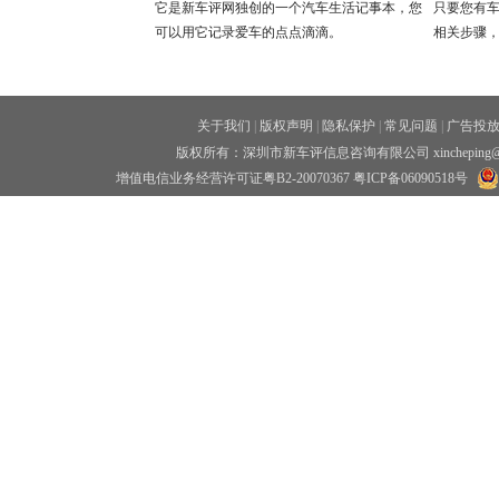
它是新车评网独创的一个汽车生活记事本，您
只要您有
可以用它记录爱车的点点滴滴。
相关步骤
关于我们
|
版权声明
|
隐私保护
|
常见问题
|
广告投
版权所有：深圳市新车评信息咨询有限公司 xincheping
增值电信业务经营许可证粤B2-20070367
粤ICP备06090518号