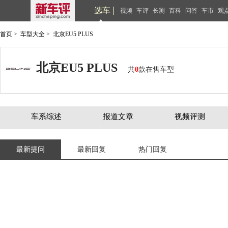
选车
视频
车评
长测
百科
问答
车市
观
首页
>
车型大全
>
北京EU5 PLUS
北京EU5 PLUS
共
0
款在售车型
车系综述
报道文章
视频评测
最新提问
最新回复
热门回复