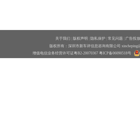
关于我们
|
版权声明
|
隐私保护
|
常见问题
|
广告投
版权所有：深圳市新车评信息咨询有限公司 xincheping
增值电信业务经营许可证粤B2-20070367
粤ICP备06090518号