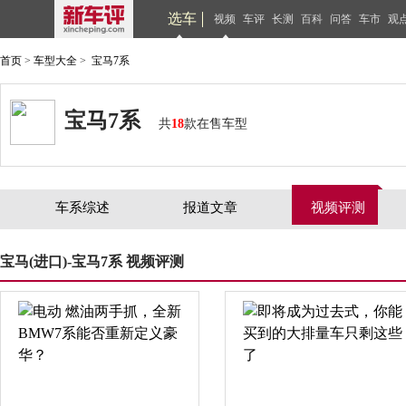
选车
视频
车评
长测
百科
问答
车市
观
首页
>
车型大全
>
宝马7系
宝马7系
共
18
款在售车型
车系综述
报道文章
视频评测
宝马(进口)-宝马7系 视频评测