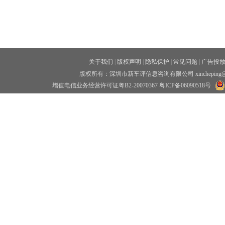
关于我们
|
版权声明
|
隐私保护
|
常见问题
|
广告投
版权所有：深圳市新车评信息咨询有限公司 xincheping
增值电信业务经营许可证粤B2-20070367
粤ICP备06090518号