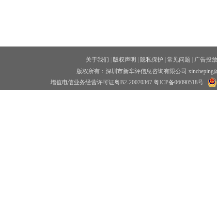
关于我们
|
版权声明
|
隐私保护
|
常见问题
|
广告投
版权所有：深圳市新车评信息咨询有限公司 xincheping
增值电信业务经营许可证粤B2-20070367
粤ICP备06090518号