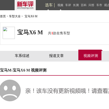
选车
视频
车评
长测
百科
问答
车市
观
首页
>
车型大全
>
宝马X6 M
宝马X6 M
共
1
款在售车型
车系综述
报道文章
视频评测
宝马M-宝马X6 M 视频评测