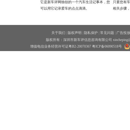
它是新车评网独创的一个汽车生活记事本，您
只要您有
可以用它记录爱车的点点滴滴。
相关步骤
关于我们
|
版权声明
|
隐私保护
|
常见问题
|
广告投
版权所有：深圳市新车评信息咨询有限公司 xincheping
增值电信业务经营许可证粤B2-20070367
粤ICP备06090518号