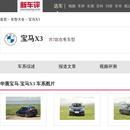
选车
视频
车评
长测
百科
问答
车市
观
首页
>
车型大全
>
宝马X3
宝马X3
共
7
款在售车型
车系综述
报道文章
视频评测
华晨宝马-宝马X3 车系图片