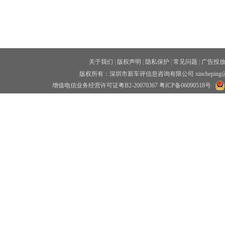
关于我们
|
版权声明
|
隐私保护
|
常见问题
|
广告投
版权所有：深圳市新车评信息咨询有限公司 xincheping
增值电信业务经营许可证粤B2-20070367
粤ICP备06090518号