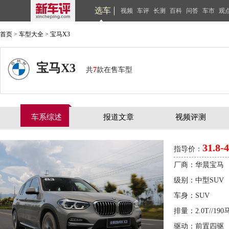
选车
视频
车评
长测
百科
问答
车市
观
首页
>
车型大全
>
宝马X3
宝马X3
共
7
款在售车型
车系综述
报道文章
视频评测
31.8-
指导价：
厂商：华晨宝马
级别：中型SUV
车身：SUV
排量：2.0T//190马
驱动：前置四驱