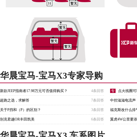
31
暂无
暂无
暂无
暂无
华晨宝马-宝马X3专家导购
新款JEEP指南者17.98万元可否值得购买？
4条回答
专
点火线圈可
超跑之选，求解答
7条回答
中控滋滋电流声
关于P挡和（P）的区别？
3条回答
福克斯改什么排
别克君越OR丰田凯美
6条回答
翼虎4W公里要
华晨宝马-宝马X3 车系图片