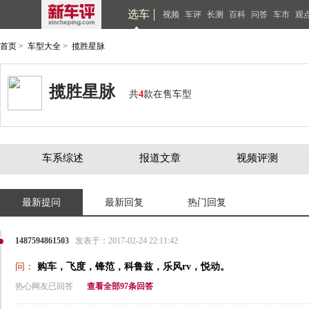
选车
视频
车评
长测
百科
问答
车市
观
首页
>
车型大全
>
揽胜星脉
揽胜星脉
共
4
款在售车型
车系综述
报道文章
视频评测
最新提问
最新回复
热门回复
1487594861503
发表于：2017-02-24 22:11:42
问：
购车，飞度，锋范，科鲁兹，乐风rv，悦动。
热心网友已回答
查看全部97条回答