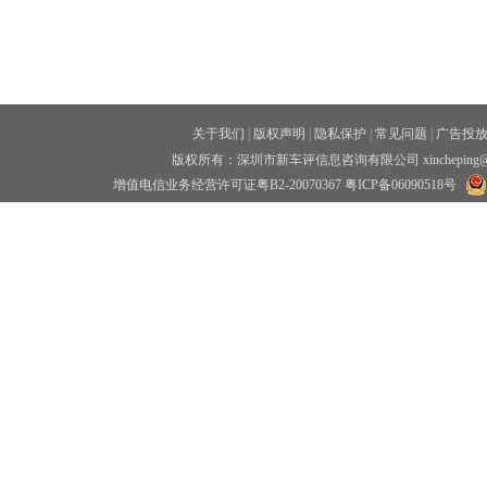
关于我们
|
版权声明
|
隐私保护
|
常见问题
|
广告投
版权所有：深圳市新车评信息咨询有限公司 xincheping
增值电信业务经营许可证粤B2-20070367
粤ICP备06090518号