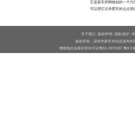
它是新车评网独创的一个汽
可以用它记录爱车的点点滴
关于我们
|
版权声明
|
隐私保护
|
版权所有：深圳市新车评信息咨询有限公司 
增值电信业务经营许可证粤B2-20070367
粤ICP备