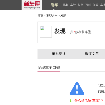
选车
视频
车评
长测
百科
问答
车
首页
>
车型大全
>
发现
发现
共
7
款在售车型
车系综述
报道文章
发现车主口碑
”发
我要
1、
什么是“我的车库”？