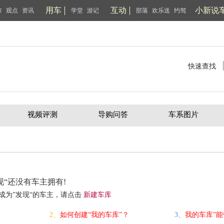
用车
互动
小新说
市
观点
资讯
学堂
游记
部落
欢乐送
约驾
快速查找
视频评测
导购问答
车系图片
现“还没有车主拥有!
成为”发现“的车主，请点击
新建车库
2、
如何创建“我的车库”？
3、
我的车库”