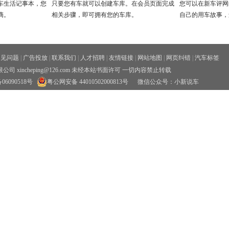
车生活记事本，您
只要您有车就可以创建车库。在会员页面完成
您可以在新车评网
滴。
相关步骤，即可拥有您的车库。
自己的用车故事，
常见问题
|
广告投放
|
联系我们
|
人才招聘
|
友情链接
|
网站地图
|
网页纠错
|
汽车标签
xincheping@126.com 未经本站书面许可 一切内容禁止转载
06090518号
粤公网安备 44010502000813号
微信公众号：小新说车